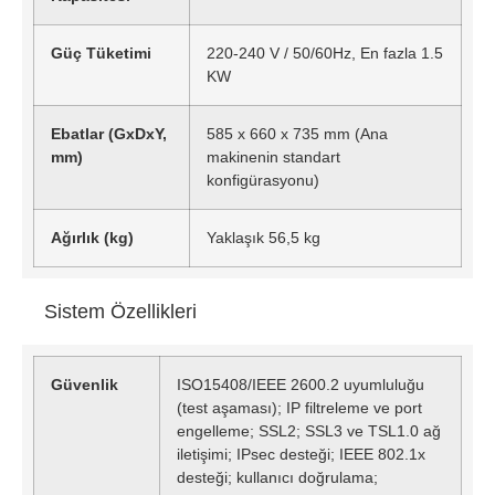
Güç Tüketimi
220-240 V / 50/60Hz, En fazla 1.5
KW
Ebatlar (GxDxY,
585 x 660 x 735 mm (Ana
mm)
makinenin standart
konfigürasyonu)
Ağırlık (kg)
Yaklaşık 56,5 kg
Sistem Özellikleri
Güvenlik
ISO15408/IEEE 2600.2 uyumluluğu
(test aşaması); IP filtreleme ve port
engelleme; SSL2; SSL3 ve TSL1.0 ağ
iletişimi; IPsec desteği; IEEE 802.1x
desteği; kullanıcı doğrulama;