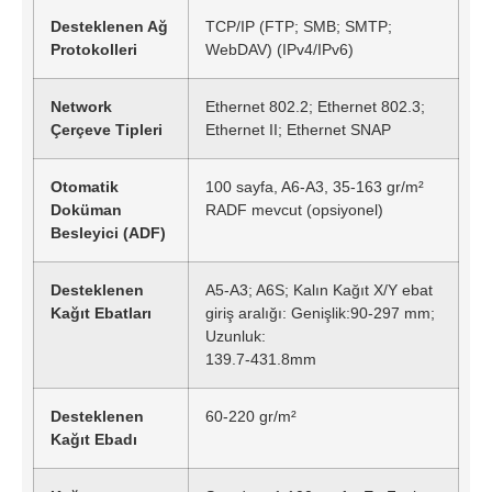
Desteklenen Ağ
TCP/IP (FTP; SMB; SMTP;
Protokolleri
WebDAV) (IPv4/IPv6)
Network
Ethernet 802.2; Ethernet 802.3;
Çerçeve Tipleri
Ethernet II; Ethernet SNAP
Otomatik
100 sayfa, A6-A3, 35-163 gr/m²
Doküman
RADF mevcut (opsiyonel)
Besleyici (ADF)
Desteklenen
A5-A3; A6S; Kalın Kağıt X/Y ebat
Kağıt Ebatları
giriş aralığı: Genişlik:90-297 mm;
Uzunluk:
139.7-431.8mm
Desteklenen
60-220 gr/m²
Kağıt Ebadı