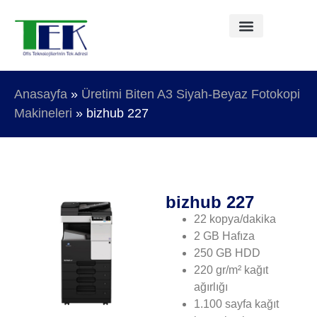
Fotokopi Makineleri
Sıkça Sorulan Sorular
Anasayfa
»
Üretimi Biten A3 Siyah-Beyaz Fotokopi
Makineleri
» bizhub 227
bizhub 227
22 kopya/dakika
2 GB Hafıza
250 GB HDD
220 gr/m² kağıt
ağırlığı
1.100 sayfa kağıt