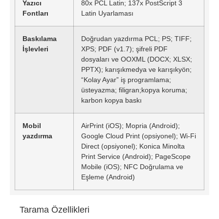
Yazıcı
80x PCL Latin; 137x PostScript 3
Fontları
Latin Uyarlaması
Baskılama
Doğrudan yazdırma PCL; PS; TIFF;
İşlevleri
XPS; PDF (v1.7); şifreli PDF
dosyaları ve OOXML (DOCX; XLSX;
PPTX); karışıkmedya ve karışıkyön;
“Kolay Ayar” iş programlama;
üsteyazma; filigran;kopya koruma;
karbon kopya baskı
Mobil
AirPrint (iOS); Mopria (Android);
yazdırma
Google Cloud Print (opsiyonel); Wi-Fi
Direct (opsiyonel); Konica Minolta
Print Service (Android); PageScope
Mobile (iOS); NFC Doğrulama ve
Eşleme (Android)
Tarama Özellikleri