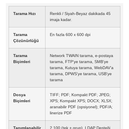
Tarama Hızı
Renkli / Siyah-Beyaz dakikada 45
imaja kadar.
Tarama
En fazla 600 x 600 dpi
Çözünürlüğü
Tarama
Network TWAIN tarama, e-postaya
Biçimleri
tarama, FTP’ye tarama, SMB’ye
tarama, Kutuya tarama, WebDAV’a
tarama, DPWS’ye tarama, USB’ye
tarama
Dosya
TIFF; PDF; Kompakt PDF; JPEG;
Biçimleri
XPS; Kompakt XPS; DOCX; XLSX;
aranabilir PDF (opsiyonel); PDF/A;
linerize PDF
Tanımlanabilir
2.100 (tek + grup), LDAP Desteği