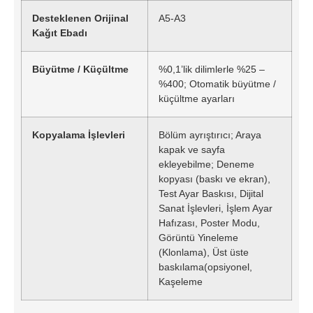
Desteklenen Orijinal
A5-A3
Kağıt Ebadı
Büyütme / Küçültme
%0,1’lik dilimlerle %25 –
%400; Otomatik büyütme /
küçültme ayarları
Kopyalama İşlevleri
Bölüm ayrıştırıcı; Araya
kapak ve sayfa
ekleyebilme; Deneme
kopyası (baskı ve ekran),
Test Ayar Baskısı, Dijital
Sanat İşlevleri, İşlem Ayar
Hafızası, Poster Modu,
Görüntü Yineleme
(Klonlama), Üst üste
baskılama(opsiyonel,
Kaşeleme