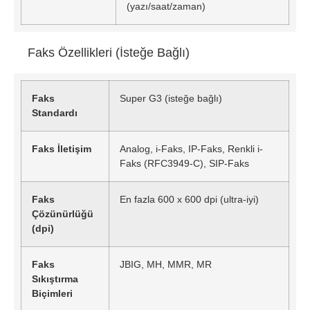
(yazı/saat/zaman)
Faks Özellikleri (İsteğe Bağlı)
Faks
Super G3 (isteğe bağlı)
Standardı
Faks İletişim
Analog, i-Faks, IP-Faks, Renkli i-
Faks (RFC3949-C), SIP-Faks
Faks
En fazla 600 x 600 dpi (ultra-iyi)
Çözünürlüğü
(dpi)
Faks
JBIG, MH, MMR, MR
Sıkıştırma
Biçimleri