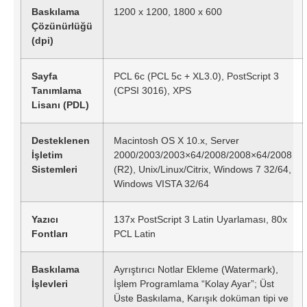
Baskılama
1200 x 1200, 1800 x 600
Çözünürlüğü
(dpi)
Sayfa
PCL 6c (PCL 5c + XL3.0), PostScript 3
Tanımlama
(CPSI 3016), XPS
Lisanı (PDL)
Desteklenen
Macintosh OS X 10.x, Server
İşletim
2000/2003/2003×64/2008/2008×64/2008
Sistemleri
(R2), Unix/Linux/Citrix, Windows 7 32/64,
Windows VISTA 32/64
Yazıcı
137x PostScript 3 Latin Uyarlaması, 80x
Fontları
PCL Latin
Baskılama
Ayrıştırıcı Notlar Ekleme (Watermark),
İşlevleri
İşlem Programlama “Kolay Ayar”; Üst
Üste Baskılama, Karışık doküman tipi ve