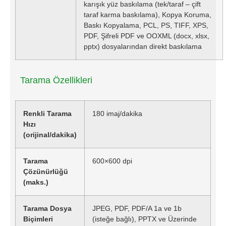
karışık yüz baskılama (tek/taraf – çift
taraf karma baskılama), Kopya Koruma,
Baskı Kopyalama, PCL, PS, TIFF, XPS,
PDF, Şifreli PDF ve OOXML (docx, xlsx,
pptx) dosyalarından direkt baskılama
Tarama Özellikleri
Renkli Tarama
180 imaj/dakika
Hızı
(orijinal/dakika)
Tarama
600×600 dpi
Çözünürlüğü
(maks.)
Tarama Dosya
JPEG, PDF, PDF/A 1a ve 1b
Biçimleri
(isteğe bağlı), PPTX ve Üzerinde