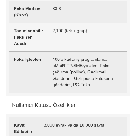
Faks Modem
33.6
(Kbps)
Tanımlanabilir
2,100 (tek + grup)
Faks Yer
Adedi
Faks İşlevleri
400’e kadar iş programlama,
eMail/FTP/SMB’ye alım, Faks
çağırma (polling), Gecikmeli
Gönderim, Gizli posta kutusuna
gönderim, PC-Faks
Kullanıcı Kutusu Özellikleri
Kayıt
3.000 evrak ya da 10.000 sayfa
Edilebilir