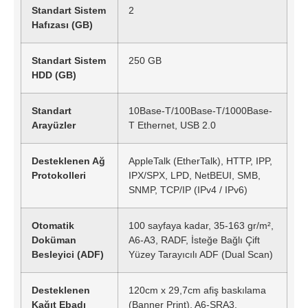
Standart Sistem
2
Hafızası (GB)
Standart Sistem
250 GB
HDD (GB)
Standart
10Base-T/100Base-T/1000Base-
Arayüzler
T Ethernet, USB 2.0
Desteklenen Ağ
AppleTalk (EtherTalk), HTTP, IPP,
Protokolleri
IPX/SPX, LPD, NetBEUI, SMB,
SNMP, TCP/IP (IPv4 / IPv6)
Otomatik
100 sayfaya kadar, 35-163 gr/m²,
Doküman
A6-A3, RADF, İsteğe Bağlı Çift
Besleyici (ADF)
Yüzey Tarayıcılı ADF (Dual Scan)
Desteklenen
120cm x 29,7cm afiş baskılama
Kağıt Ebadı
(Banner Print), A6-SRA3,