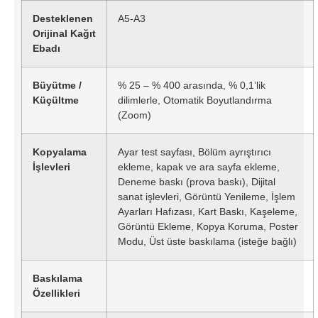
Desteklenen
A5-A3
Orijinal Kağıt
Ebadı
Büyütme /
% 25 – % 400 arasında, % 0,1’lik
Küçültme
dilimlerle, Otomatik Boyutlandırma
(Zoom)
Kopyalama
Ayar test sayfası, Bölüm ayrıştırıcı
İşlevleri
ekleme, kapak ve ara sayfa ekleme,
Deneme baskı (prova baskı), Dijital
sanat işlevleri, Görüntü Yenileme, İşlem
Ayarları Hafızası, Kart Baskı, Kaşeleme,
Görüntü Ekleme, Kopya Koruma, Poster
Modu, Üst üste baskılama (isteğe bağlı)
Baskılama
Özellikleri