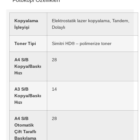
Kopyalama
Elektrostatik lazer kopyalama, Tandem,
İşleyişi
Dolaylı
Toner Tipi
Simitri HD® – polimerize toner
A4 S/B
28
Kopya/Baskı
Hızı
A3 S/B
14
Kopya/Baskı
Hızı
A4 S/B
28
Otomatik
Çift Taraflı
Baskılama