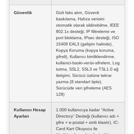
Güvenlik
Gizli faks alım, Güvenli
baskılama, Hafıza verisini
otomatik olarak sildirebilme, IEEE
802.1x desteği, IP filitreleme ve
port bloklama, IPsec desteği, ISO
15408 EAL3 (gelişim halinde),
Kopya Koruma (kopya koruma,
şifreli), Kullanıcı kimliklendirme,
kullanici-baski-verisi-sifrelem, Log
tutma, SSL2, SSL3 ve TSL1.0 ağ
iletişimi, Sürücü üstüne tekrar
yazma (8 standart tipte),
Sürücüde veri şifreleme (AES
128)
Kullanıcı Hesap
1.000 kullanıcıya kadar “Active
Ayarları
Directory” Desteği (kullanıcı adı +
şifre + e-postal + smb klasör), IC-
Card Kart Okuyucu ile